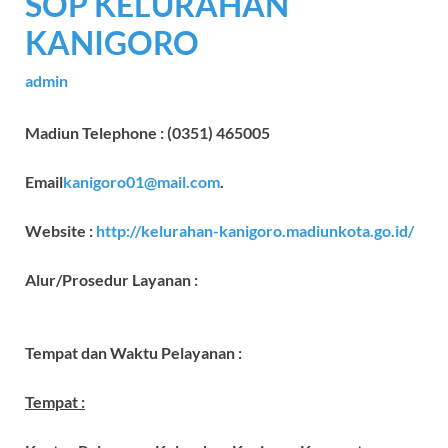
SOP KELURAHAN
KANIGORO
admin
Madiun Telephone : (0351) 465005
Email
kanigoro01@mail.com
.
Website :
http://kelurahan-kanigoro.madiunkota.go.id/
Alur/Prosedur Layanan :
Tempat dan
W
aktu
P
elayanan :
Tempat :