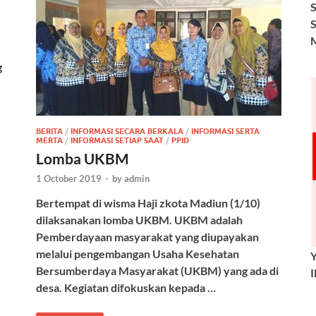
g
BERITA
/
INFORMASI SECARA BERKALA
/
INFORMASI SERTA
MERTA
/
INFORMASI SETIAP SAAT
/
PPID
Lomba UKBM
1 October 2019
-
by
admin
Bertempat di wisma Haji zkota Madiun (1/10)
dilaksanakan lomba UKBM. UKBM adalah
Pemberdayaan masyarakat yang diupayakan
melalui pengembangan Usaha Kesehatan
Bersumberdaya Masyarakat (UKBM) yang ada di
desa. Kegiatan difokuskan kepada …