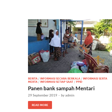
BERITA
/
INFORMASI SECARA BERKALA
/
INFORMASI SERTA
MERTA
/
INFORMASI SETIAP SAAT
/
PPID
Panen bank sampah Mentari
29 September 2019
-
by
admin
READ MORE