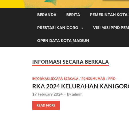
BERANDA
BERITA
PEMERINTAH KOTA
PRESTASI KANIGORO
VISI MISI PPID 
OPEN DATA KOTA MADIUN
INFORMASI SECARA BERKALA
INFORMASI SECARA BERKALA
/
PENGUMUMAN
/
PPID
RKA 2024 KELURAHAN KANIGOR
17 February 2024
-
by
admin
READ MORE