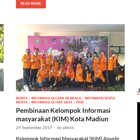
READ MORE
BERITA
/
INFORMASI SECARA BERKALA
/
INFORMASI SERTA
MERTA
/
INFORMASI SETIAP SAAT
/
PPID
Pembinaan Kelompok Informasi
masyarakat (KIM) Kota Madiun
24 September 2019
-
by
admin
Kelompok Informasi Masyarakat (KIM) Anyelir