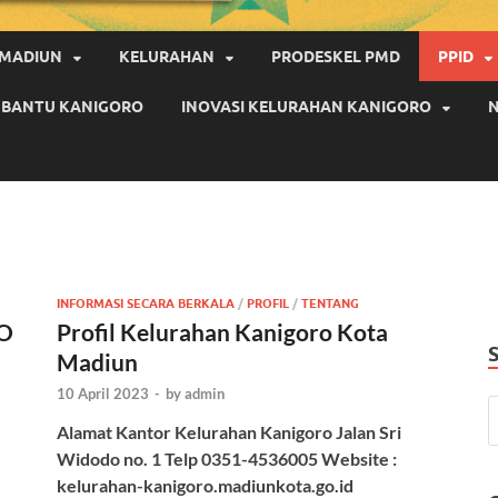
 MADIUN
KELURAHAN
PRODESKEL PMD
PPID
PEMBANTU KANIGORO
INOVASI KELURAHAN KANIGORO
N
INFORMASI SECARA BERKALA
/
PROFIL
/
TENTANG
O
Profil Kelurahan Kanigoro Kota
Madiun
10 April 2023
-
by
admin
Alamat Kantor Kelurahan Kanigoro Jalan Sri
Widodo no. 1 Telp 0351-4536005 Website :
kelurahan-kanigoro.madiunkota.go.id