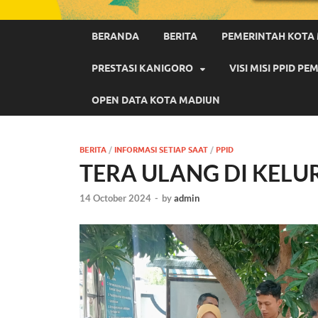
BERANDA
BERITA
PEMERINTAH KOTA
PRESTASI KANIGORO
VISI MISI PPID 
OPEN DATA KOTA MADIUN
BERITA
/
INFORMASI SETIAP SAAT
/
PPID
TERA ULANG DI KEL
14 October 2024
-
by
admin