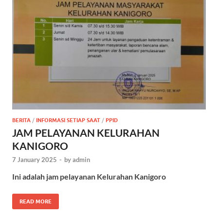
BERITA
/
INFORMASI SETIAP SAAT
/
PPID
JAM PELAYANAN KELURAHAN
KANIGORO
7 January 2025
-
by
admin
Ini adalah jam pelayanan Kelurahan Kanigoro
READ MORE