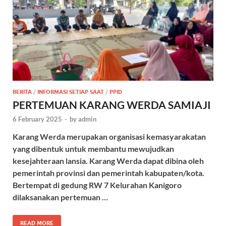
BERITA
/
INFORMASI SETIAP SAAT
/
PPID
PERTEMUAN KARANG WERDA SAMIAJI
6 February 2025
-
by
admin
Karang Werda merupakan organisasi kemasyarakatan
yang dibentuk untuk membantu mewujudkan
kesejahteraan lansia. Karang Werda dapat dibina oleh
pemerintah provinsi dan pemerintah kabupaten/kota.
Bertempat di gedung RW 7 Kelurahan Kanigoro
dilaksanakan pertemuan …
READ MORE