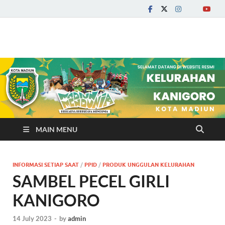
Kelurahan Kanigoro
MAIN MENU
INFORMASI SETIAP SAAT
/
PPID
/
PRODUK UNGGULAN KELURAHAN
SAMBEL PECEL GIRLI
KANIGORO
14 July 2023
-
by
admin