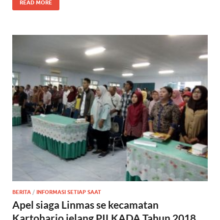
READ MORE
BERITA
/
INFORMASI SETIAP SAAT
Apel siaga Linmas se kecamatan
Kartoharjo jelang PILKADA Tahun 2018