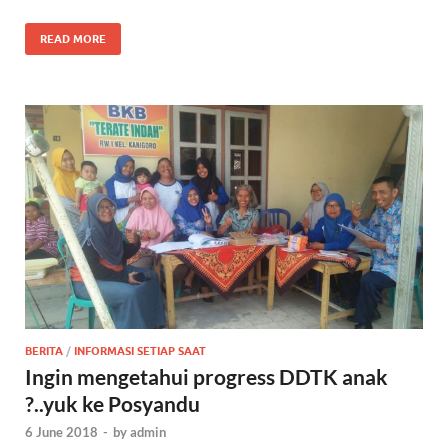
READ MORE
BERITA
/
INFORMASI SETIAP SAAT
Ingin mengetahui progress DDTK anak
?..yuk ke Posyandu
6 June 2018
-
by
admin