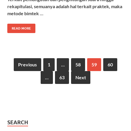
rekapitulasi, semuanya adalah hal terkait praktek, maka
metode bimtek …
READ MORE
Previous
1
…
58
59
60
…
63
Next
SEARCH